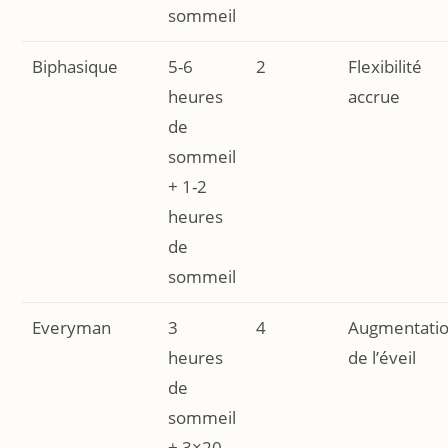
sommeil
Biphasique
5-6
2
Flexibilité
heures
accrue
de
sommeil
+ 1-2
heures
de
sommeil
Everyman
3
4
Augmentati
heures
de l’éveil
de
sommeil
+ 3×20