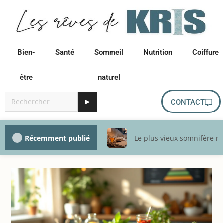
Bien-
Santé
Sommeil
Nutrition
Coiffure
être
naturel
▶
CONTACT
Récemment publié
Le plus vieux somnifère na