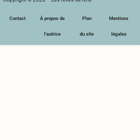
Contact
À propos de
Plan
Mentions
l’autrice
du site
légales