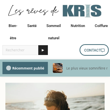
Bien-
Santé
Sommeil
Nutrition
Coiffure
être
naturel
▶
CONTACT
Récemment publié
Le plus vieux somnifère na